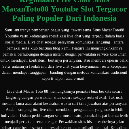
MacanToto88 Youtube Slot Tergacor
Paling Populer Dari Indonesia
Satu antaranya pembaruan bagus yang tawari sama Situs MacanToto88
Youtube yaitu kedatangan spesifikasi live chat yang terpadu dalam basis
sosial media. Live chat sebagai pelayanan komunikasi langsung antara
pemakai serta klub bantuan blog kami. Feature ini memungkinkannya
pemakai berhubungan dengan instant dengan perwakilan service konsumen
untuk mendapati kontribusi, bertanya pertanyaan, atau memberi operan balik.
Satu antaranya faedah inti dari live chat yaitu kenyamanan serta kecepatan
dalam mendapat tanggapan. banding dengan metoda komunikasi tradisionil
seperti telpon atau e-mail.
Live chat Macan Toto 88 memungkinnya pemakai buat berkata secara
langsung dengan perwakilan situs secara sekejap serta efektif. Tak usah
menanti lama atau alami kesusahan waktu cari tahu jawaban atas pertanyaan
Anda. samping itu, live chat membikin pengalaman yang makin lebih
individual. Dalam perbincangan satu musuh satu, pemakai dapat berasa lebih
menjadi perhatian serta dengar. Perwakilan situs bisa memberinya jalan
keluar yang benar serta rinci sesuai kepentingan pribadi pemakai. Kehadiran