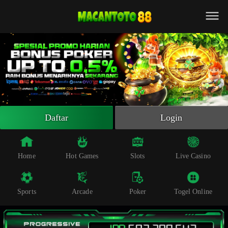
Beranda
Slot Online
Live Casino
Sportsbook
Arcade
Togel Online
Daftar
Login
Poker
Whatsapp
Home
Hot Games
Slots
Live Casino
Telegram
Sports
Arcade
Poker
Togel Online
Livechat