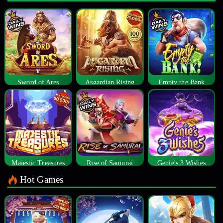
Sword of Ares
Asgardian Rising
Empty the Bank
Majestic Treasures
Rise of Samurai
Genie's 3 Wishes
Hot Games