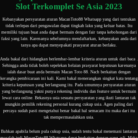
Slot Terkomplet Se Asia 2023
Kebanyakan persyaratan aturan MacanToto88 Whatsapp yang dari tentukan
tidak terlepas dari pengawalan dapat tingkah laku yang keluar batas. Itu
memiliki tujuan buat anda dapat bermain dengan fair tanpa kebohongan dari
faksi yang lain. Karenanya sebelumnya mendaftarkan, kebanyakan anda dari
tanya apa dapat menyepakati prasyarat aturan berlaku.
Anda bakal dari hidangkan berlembar-lembar kriteria aturan untuk dari baca .
Sehingga anda tidak boleh sepelekan helaian prasyarat keputusan karenanya
ialah dasar buat anda bermain Macan Toto 88. Nach berkaitan dengan
kerangka pembicaraan ini kali. Kami bakal menerangkan singkat kata tentang
kriteria keputusan yang berlangsung itu. Pada umumnya persyaratan aturan
yang berlangsung yakni punya rekening individu dan feature untuk bermain
lewat cara online. Bekasnya usia sesuatu persyaratan yang ikuti lantaran tak
mungkin pemilik rekening personal kurang cukup usia. Agen paling dari
percaya sudah pasti mengetahui benar bakal hal semacam itu maka dari itu
tak mempermasalahkan usia.
Bahkan apabila belum pula cukup usia, sudah tentu bakal menemani lantaran
masalah judi MacanToto88 Whatsapp dapat berkaitan dengan uang asli. Maka