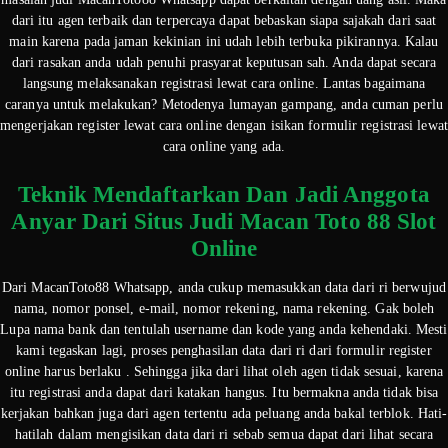
dari itu agen terbaik dan terpercaya dapat bebaskan siapa sajakah dari saat
main karena pada jaman kekinian ini udah lebih terbuka pikirannya. Kalau
dari rasakan anda udah penuhi prasyarat keputusan sah. Anda dapat secara
langsung melaksanakan registrasi lewat cara online. Lantas bagaimana
caranya untuk melakukan? Metodenya lumayan gampang, anda cuman perlu
mengerjakan register lewat cara online dengan isikan formulir registrasi lewat
cara online yang ada.
Teknik Mendaftarkan Dan Jadi Anggota
Anyar Dari Situs Judi Macan Toto 88 Slot
Online
Dari MacanToto88 Whatsapp, anda cukup memasukkan data dari ri berwujud
nama, nomor ponsel, e-mail, nomor rekening, nama rekening. Gak boleh
Lupa nama bank dan tentulah username dan kode yang anda kehendaki. Mesti
kami tegaskan lagi, proses penghasilan data dari ri dari formulir register
online harus berlaku . Sehingga jika dari lihat oleh agen tidak sesuai, karena
itu registrasi anda dapat dari katakan hangus. Itu bermakna anda tidak bisa
kerjakan bahkan juga dari agen tertentu ada peluang anda bakal terblok. Hati-
hatilah dalam mengisikan data dari ri sebab semua dapat dari lihat secara