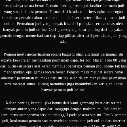
memakainya secara benar. Pemain penting menunjuk fasilitas bermain judi
yang sesuai situasi pemain. Tujuan dari keadaan itu bersangkutan dengan
kebolehan pemain dalam taruhan dan modal serta ketertarikannya main judi
online. Permainan judi yang banyak bisa dari putuskan secara bebas oleh
banyak pemain judi online. Opsi games yang benar penting dari upayakan
pemain dengan memerhatikan tiap-tiap pilihan alternatif permainan judi yang
ada.
Pemain mesti memerhatikan secara bagus pilihan alternatif permainan itu
supaya keakuratan memastikan permainan dapat terjadi. Macan Toto 88 yang
dari putuskan secara asal kerap membuat beberapa pemain judi online tak kan
mendapatkan opsi games secara benar. Penjudi mesti melihat secara benar
alternatif permainan itu maka dari itu tak salah dalam menyeleksi permainan
serta merasai situasi kurang memukau juga menimbulkan kerugian untuk
banyak pemain judi online.
Kalian penting ketahui, jika bonus dari kami gampang buat dari terima
dengan aturan yang dapat dari sanggupi dengan maksimum. Jadi dari itu
kami terus memberinya service terunggul pada peserta site ini. Untuk pemain
judi, keakuratan pemain saat menyeleksi permainan judi online dari internet
antara lainnya bisa dari kerjakan dengan main games MacanToto88 WA.