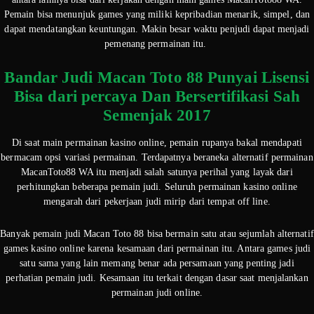
Pemain bisa menunjuk games yang miliki kepribadian menarik, simpel, dan
dapat mendatangkan keuntungan. Makin besar waktu penjudi dapat menjadi
pemenang permainan itu.
Bandar Judi Macan Toto 88 Punyai Lisensi
Bisa dari percaya Dan Bersertifikasi Sah
Semenjak 2017
Di saat main permainan kasino online, pemain rupanya bakal mendapati
bermacam opsi variasi permainan. Terdapatnya beraneka alternatif permainan
MacanToto88 WA itu menjadi salah satunya perihal yang layak dari
perhitungkan beberapa pemain judi. Seluruh permainan kasino online
mengarah dari pekerjaan judi mirip dari tempat off line.
Banyak pemain judi Macan Toto 88 bisa bermain satu atau sejumlah alternatif
games kasino online karena kesamaan dari permainan itu. Antara games judi
satu sama yang lain memang benar ada persamaan yang penting jadi
perhatian pemain judi. Kesamaan itu terkait dengan dasar saat menjalankan
permainan judi online.