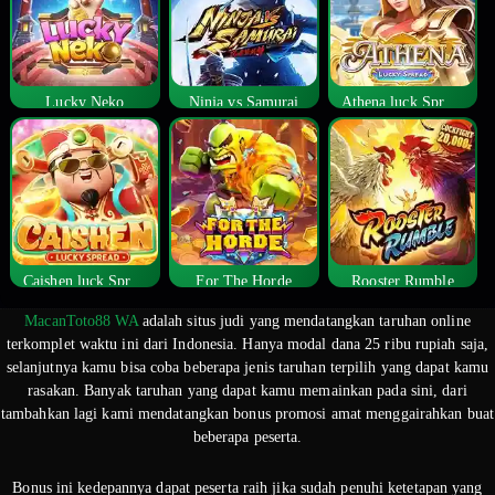
Lucky Neko
Ninja vs Samurai
Athena luck Spread
Caishen luck Spread
For The Horde
Rooster Rumble
MacanToto88 WA
adalah situs judi yang mendatangkan taruhan online
terkomplet waktu ini dari Indonesia. Hanya modal dana 25 ribu rupiah saja,
selanjutnya kamu bisa coba beberapa jenis taruhan terpilih yang dapat kamu
rasakan. Banyak taruhan yang dapat kamu memainkan pada sini, dari
tambahkan lagi kami mendatangkan bonus promosi amat menggairahkan buat
beberapa peserta.
Bonus ini kedepannya dapat peserta raih jika sudah penuhi ketetapan yang