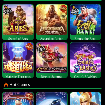
Sword of Ares
Asgardian Rising
Empty the Bank
Majestic Treasures
Rise of Samurai
Genie's 3 Wishes
Hot Games