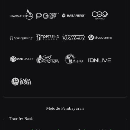
Metode Pembayaran
Transfer Bank