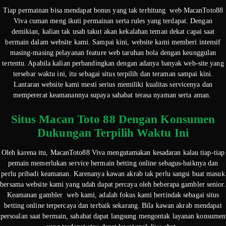
Tiap permainan bisa mendapat bonus yang tak terhitung web MacanToto88
Viva cuman meng ikuti permainan serta rules yang terdapat. Dengan
demikian, kalian tak usah takut akan kekalahan teman dekat capai saat
bermain dalam website kami. Sampai kini, website kami memberi intensif
masing-masing pelayanan feature web taruhan bola dengan keunggulan
tertentu. Apabila kalian perbandingkan dengan adanya banyak web-site yang
tersebar waktu ini, itu sebagai situs terpilih dan teraman sampai kini.
Lantaran website kami mesti serius memiliki kualitas servicenya dan
mempererat keamanannya supaya sahabat terasa nyaman serta aman.
Situs Macan Toto 88 Dengan Konsumen
Dukungan Terpilih Waktu Ini
Oleh karena itu, MacanToto88 Viva mengutamakan kesadaran kalau tiap-tiap
pemain memerlukan service bermain betting online sebagus-baiknya dan
perlu pribadi keamanan. Karenanya kawan akrab tak perlu sangsi buat masuk
bersama website kami yang udah dapat percaya oleh beberapa gambler senior.
Keamanan gambler web kami, adalah fokus kami bertindak sebagai situs
betting online terpercaya dan terbaik sekarang. Bila kawan akrab mendapat
persoalan saat bermain, sahabat dapat langsung mengontak layanan konsumen