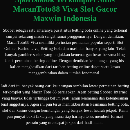
MacanToto88 Viva Slot Gacor
Maxwin Indonesia
Sbobet sebagai satu antaranya pusat situs betting bola online yang terkenal
sampai sekarang masih sangat ramai penggemarnya. Dengan demikian,
MacanToto88 Viva memiliki perincian permainan popular seperti Slot
Online, Kasino Live, Betting Bola dan masihlah banyak yang lain. Telah
banyak gambler senior yang tunjukkan kemenangan besar bersama blog
kami permainan betting online. Dengan demikian keuntungan yang bisa
kalian menghasilkan dari taruhan betting online dapat suatu kesan
menggembirakan dalam jumlah fenomenal.
Jadi dari itu banyak orang cari keuntungan sambilan lewat permainan betting
terkomplet yang Macan Toto 88 persiapkan. Agen betting Sbobet internet
yang banyak tidak terhingga belum pasti jamin keamanan dan ketenteraman
buat anggotanya. Agen ini pun terus menitikberatkan keamanan betting bola,
slot dan kasino dengan keuntungan yang banyak lewat hadiah jekpot. Kami
pun punyai bukti fakta yang mana tiap harinya terus memberi formasi
pemain yang mendapat jekpot dari hasil main.