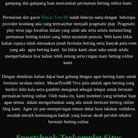
gampang dan gampang buat memainkan permainan betting online kami.
Permainan slot gacor
Macan Toto 88
sudah bekerja sama dengan beberapa
provider kondang asia yang termasyhur menjadi pragmatic play. Pragmatic
play terus jaga kwalitas dalam yang udah ada serta selalu melaunching
permainan betting terkini yang bikin sejumlah pemain. Web kami bikin
kalian supaya tidak merasakan jenuh bermain betting serta banyak pula even
yang ada agen betting kami. Ini bikin kami amat suka untuk selalu
memperbaharui biar kalian lebih enteng serta ringan main betting online
kami.
Dengan demikian kalian dapat buat gabung dengan agen betting kami untuk
bermain taruhan online. MacanToto88 Viva pula adalah agen betting yang
berdiri dulu kala serta gambler mengenal sebagai tempat untuk bermain
permainan betting online. Oleh maka itu, kami memberi yang terhebat buat
agan semua dalam mengorbankan uang ada untuk bermain betting online
blog kami. Agen ini pun memperingan teman dekat buat lakukan withdraw
sesudah meraih kemenangan hadiah yang kawan akrab peroleh sehabis
bermain betting online.
Sportsbook Terkomplet Situs