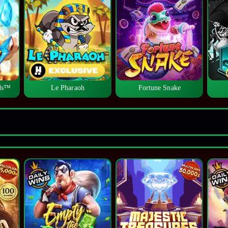
lds™
Le Pharaoh
Fortune Snake