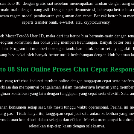
n Toto 88 dengan gratis saat sebelum menempatkan taruhan dengan uang sesu
ermain-main dengan uang asli. Dengan spek demonstrasi, beberapa bettor bis
cam ragam model pembayaran yang aman dan cepat. Banyak bettor bisa mend
seperti transfer bank, e-wallet, atau cryptocurrency.
b MacanToto88 User ID, maka dari itu bettor bisa bermain-main dengan tena
 program komitmen dan bonus yang memberi keuntungan. Banyak bettor bisa 
 lain. Program ini memberi dorongan tambahan untuk bettor setia yang aktif be
 yang bisa pakai oleh banyak bettor untuk berhubungan dengan klub bantuan
to 88 Slot Online Proses Chat Cepat Respons
yang terhebat industri taruhan online dengan tanggapan cepat serta profess
ng terbiasa dan mempunyai pengalaman dalam memberinya layanan yang member
inan kontribusi yang lain dengan tanggapan yang cepat serta efektif. Satu an
nan konsumen setiap saat, tak mesti tunggu waktu operasional. Perihal ini m
ang pas. Tidak hanya itu, tanggapan cepat jadi satu antara kelebihan yan
permohonan kontribusi dalam sekejap dan efisien. Mereka mempunyai komitm
selesaikan tiap-tiap kasus dengan selekasnya.