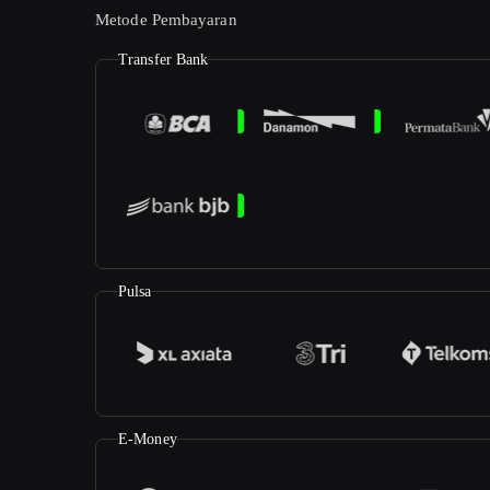
Metode Pembayaran
Transfer Bank
Pulsa
E-Money