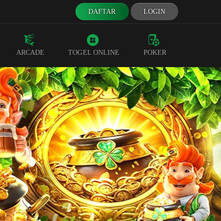
DAFTAR
LOGIN
ARCADE
TOGEL ONLINE
POKER