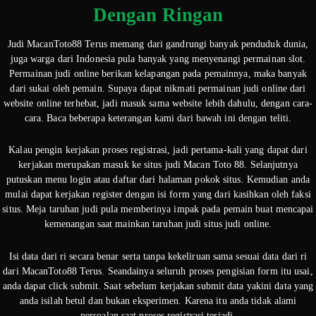
Dengan Ringan
Judi MacanToto88 Terus memang dari gandrungi banyak penduduk dunia,
juga warga dari Indonesia pula banyak yang menyenangi permainan slot.
Permainan judi online berikan kelapangan pada pemainnya, maka banyak
dari sukai oleh pemain. Supaya dapat nikmati permainan judi online dari
website online terhebat, jadi masuk sama website lebih dahulu, dengan cara-
cara. Baca beberapa keterangan kami dari bawah ini dengan teliti.
Kalau pengin kerjakan proses registrasi, jadi pertama-kali yang dapat dari
kerjakan merupakan masuk ke situs judi Macan Toto 88. Selanjutnya
putuskan menu login atau daftar dari halaman pokok situs. Kemudian anda
mulai dapat kerjakan register dengan isi form yang dari kasihkan oleh faksi
situs. Meja taruhan judi pula memberinya impak pada pemain buat mencapai
kemenangan saat mainkan taruhan judi situs judi online.
Isi data dari ri secara benar serta tanpa kekeliruan sama sesuai data dari ri
dari MacanToto88 Terus. Seandainya seluruh proses pengisian form itu usai,
anda dapat click submit. Saat sebelum kerjakan submit data yakini data yang
anda isilah betul dan bukan eksperimen. Karena itu anda tidak alami
persoalan saat proses registrasi terjadi.