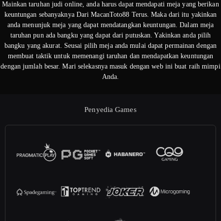
Mainkan taruhan judi online, anda harus dapat mendapati meja yang berikan
keuntungan sebanyaknya Dari MacanToto88 Terus. Maka dari itu yakinkan
anda menunjuk meja yang dapat mendatangkan keuntungan. Dalam meja
taruhan pun ada bangku yang dapat dari putuskan. Yakinkan anda pilih
bangku yang akurat. Seusai pilih meja anda mulai dapat permainan dengan
membuat taktik untuk memenangi taruhan dan mendapatkan keuntungan
dengan jumlah besar. Mari selekasnya masuk dengan web ini buat raih mimpi
Anda.
Penyedia Games