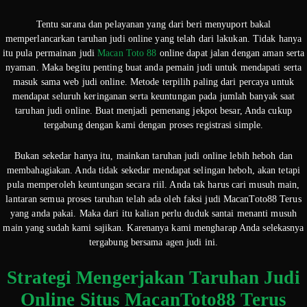
Tentu sarana dan pelayanan yang dari beri menyuport bakal
memperlancarkan taruhan judi online yang telah dari lakukan. Tidak hanya
itu pula permainan judi
Macan Toto 88
online dapat jalan dengan aman serta
nyaman. Maka begitu penting buat anda pemain judi untuk mendapati serta
masuk sama web judi online. Metode terpilih paling dari percaya untuk
mendapat seluruh keringanan serta keuntungan pada jumlah banyak saat
taruhan judi online. Buat menjadi pemenang jekpot besar, Anda cukup
tergabung dengan kami dengan proses registrasi simple.
Bukan sekedar hanya itu, mainkan taruhan judi online lebih heboh dan
membahagiakan. Anda tidak sekedar mendapat selingan heboh, akan tetapi
pula memperoleh keuntungan secara riil. Anda tak harus cari musuh main,
lantaran semua proses taruhan telah ada oleh faksi judi MacanToto88 Terus
yang anda pakai. Maka dari itu kalian perlu duduk santai menanti musuh
main yang sudah kami sajikan. Karenanya kami mengharap Anda selekasnya
tergabung bersama agen judi ini.
Strategi Mengerjakan Taruhan Judi
Online Situs MacanToto88 Terus