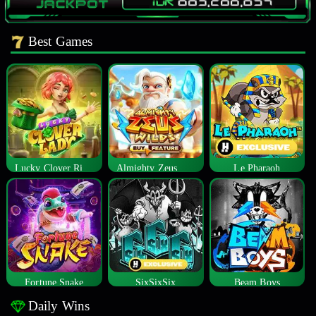
Best Games
Lucky Clover Riches
Almighty Zeus Wilds™
Le Pharaoh
Fortune Snake
SixSixSix
Beam Boys
Daily Wins