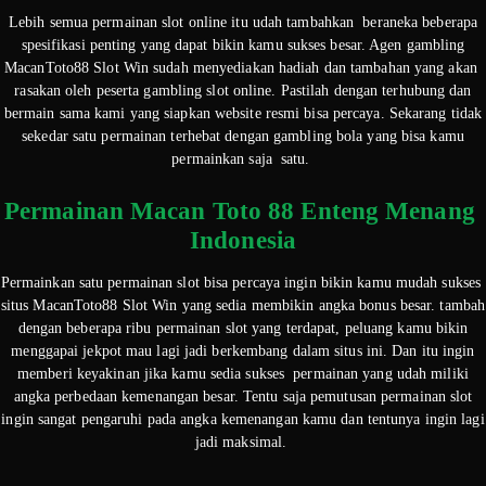
Lebih semua permainan slot online itu udah tambahkan beraneka beberapa
spesifikasi penting yang dapat bikin kamu sukses besar. Agen gambling
MacanToto88 Slot Win sudah menyediakan hadiah dan tambahan yang akan
rasakan oleh peserta gambling slot online. Pastilah dengan terhubung dan
bermain sama kami yang siapkan website resmi bisa percaya. Sekarang tidak
sekedar satu permainan terhebat dengan gambling bola yang bisa kamu
permainkan saja satu.
Permainan Macan Toto 88 Enteng Menang
Indonesia
Permainkan satu permainan slot bisa percaya ingin bikin kamu mudah sukses
situs MacanToto88 Slot Win yang sedia membikin angka bonus besar. tambah
dengan beberapa ribu permainan slot yang terdapat, peluang kamu bikin
menggapai jekpot mau lagi jadi berkembang dalam situs ini. Dan itu ingin
memberi keyakinan jika kamu sedia sukses permainan yang udah miliki
angka perbedaan kemenangan besar. Tentu saja pemutusan permainan slot
ingin sangat pengaruhi pada angka kemenangan kamu dan tentunya ingin lagi
jadi maksimal.