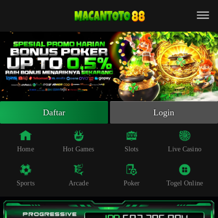
Beranda
Slot Online
Live Casino
Sportsbook
Arcade
Togel Online
Daftar
Login
Poker
Whatsapp
Home
Hot Games
Slots
Live Casino
Telegram
Sports
Arcade
Poker
Togel Online
Livechat