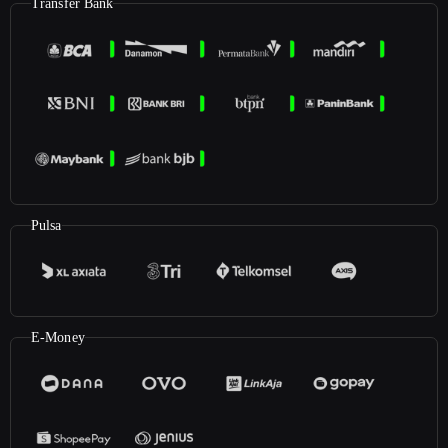
Transfer Bank
Pulsa
E-Money