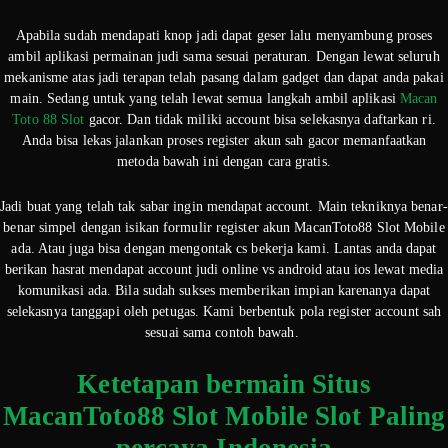
Apabila sudah mendapati knop jadi dapat geser lalu menyambung proses
ambil aplikasi permainan judi sama sesuai peraturan. Dengan lewat seluruh
mekanisme atas jadi terapan telah pasang dalam gadget dan dapat anda pakai
main. Sedang untuk yang telah lewat semua langkah ambil aplikasi
Macan
Toto 88 Slot
gacor. Dan tidak miliki account bisa selekasnya daftarkan ri.
Anda bisa lekas jalankan proses register akun sah gacor memanfaatkan
metoda bawah ini dengan cara gratis.
Jadi buat yang telah tak sabar ingin mendapat account. Main tekniknya benar-
benar simpel dengan isikan formulir register akun MacanToto88 Slot Mobile
ada. Atau juga bisa dengan mengontak cs bekerja kami. Lantas anda dapat
berikan hasrat mendapat account judi online vs android atau ios lewat media
komunikasi ada. Bila sudah sukses memberikan impian karenanya dapat
selekasnya tanggapi oleh petugas. Kami berbentuk pola register account sah
sesuai sama contoh bawah.
Ketetapan bermain Situs
MacanToto88 Slot Mobile Slot Paling
percaya Indonesia