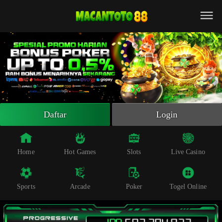
Beranda
Slot Online
Live Casino
Sportsbook
Arcade
Togel Online
Daftar
Login
Poker
Whatsapp
Home
Hot Games
Slots
Live Casino
Telegram
Sports
Arcade
Poker
Togel Online
Livechat