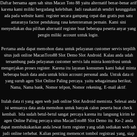
Daftar bersama agen sah situs Macan Toto 88 yaitu alternatif benar-benar arif
karena kami miliki bergudang kelebihan. Jadi rasakanlah sendiri keunggulan
ada pada website kami. register secara gampang cepat dan gratis pun satu
antaranya factor pendukung rasa ketenteraman pemain. Kami sini
menyediakan dua pilihan alternatif register buat beberapa peserta anyar yang
pengin miliki account untuk login.
Pertama anda dapat memohon dana untuk pelayanan customer servis terpilih
situs judi online MacanToto88 Slot Demo Slot Android. Kalau anda udah
tersambung pada pelayanan customer servis lalu minta kontribusi untuk
mengerjakan proses register. Karena itu layanan konsumen kami bakal minta
beberapa buah data anda untuk bikin account personal anda. Untuk data ri
yang suruh agen Slot Online Paling percaya. yaitu sebagaimana berikut,
Nama, Nama bank, Nomor telpon, Nomor rekening, E-mail aktif.
Itulah data ri yang agen web judi online Slot Android meminta. Selesai anda
isi semuanya data anda memohon untuk banyak calon peserta buat check
kembali. bila sudah betul-betul sangat percaya karena itu langsung kirim ke
agen Online Paling percaya situs MacanToto88 Slot Demo itu. Ke-2 anda
dapat membukukankan anda lewat form register yang udah sediakan web sah
judi online terhebat. Kalian penting memencet tombol registrasi yang, siap