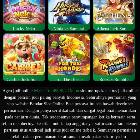
Lucky Neko
Ninja vs Samurai
Athena luck Spread
Caishen luck Spread
For The Horde
Rooster Rumble
Agen judi online
MacanToto88 Slot Demo
slot merupakan situs judi online
dengan pemain judi paling banyak Indonesia. Seluruhnya permainan yang
siap website Bandar Slot Online Bisa percaya itu ada bawah developer
permainan. Dengan punya sertifikat sah dan sangat legal buat memainkan
pada penjuru dunia. Tak terdapatnya penyimpangan ketika bermain serta
selalu memberinya keadilan untuk tiap anggotanya. yaitu satu antara elemen
partisan situs Android jadi situs judi online terbaik. Semuanya permainan
selalu dalam pemantauan ketat sama banyak pakar sektornya itu.