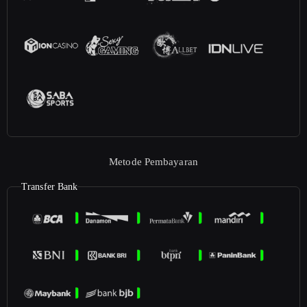
Metode Pembayaran
Transfer Bank