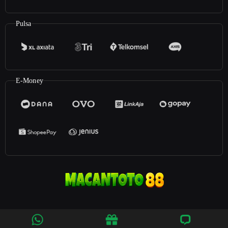
Pulsa
E-Money
©2025
MacanToto88
. All rights reserved | 18+