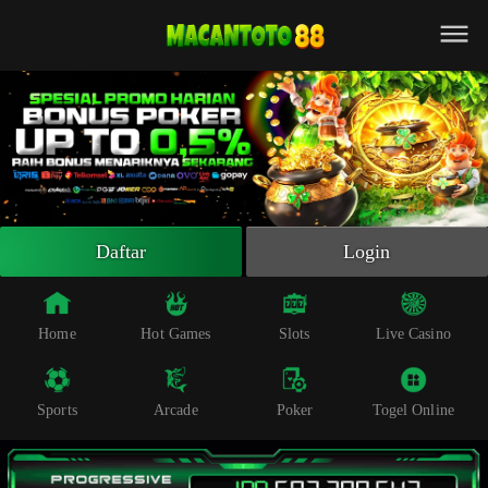
Beranda
Slot Online
Live Casino
Sportsbook
Arcade
Togel Online
Daftar
Login
Poker
Whatsapp
Home
Hot Games
Slots
Live Casino
Telegram
Sports
Arcade
Poker
Togel Online
Livechat