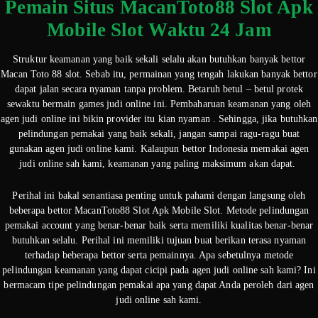
Pemain Situs MacanToto88 Slot Apk
Mobile Slot Waktu 24 Jam
Struktur keamanan yang baik sekali selalu akan butuhkan banyak bettor
Macan Toto 88 slot. Sebab itu, permainan yang tengah lakukan banyak bettor
dapat jalan secara nyaman tanpa problem. Betaruh betul – betul protek
sewaktu bermain games judi online ini. Pembaharuan keamanan yang oleh
agen judi online ini bikin provider itu kian nyaman . Sehingga, jika butuhkan
pelindungan pemakai yang baik sekali, jangan sampai ragu-ragu buat
gunakan agen judi online kami. Kalaupun bettor Indonesia memakai agen
judi online sah kami, keamanan yang paling maksimum akan dapat.
Perihal ini bakal senantiasa penting untuk pahami dengan langsung oleh
beberapa bettor MacanToto88 Slot Apk Mobile Slot. Metode pelindungan
pemakai account yang benar-benar baik serta memiliki kualitas benar-benar
butuhkan selalu. Perihal ini memiliki tujuan buat berikan terasa nyaman
terhadap beberapa bettor serta pemainnya. Apa sebetulnya metode
pelindungan keamanan yang dapat cicipi pada agen judi online sah kami? Ini
bermacam tipe pelindungan pemakai apa yang dapat Anda peroleh dari agen
judi online sah kami.