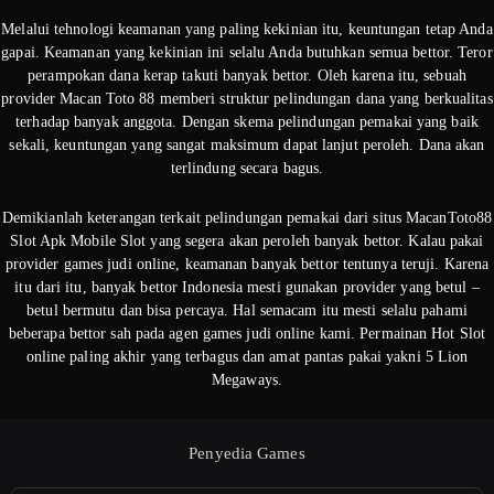
Melalui tehnologi keamanan yang paling kekinian itu, keuntungan tetap Anda
gapai. Keamanan yang kekinian ini selalu Anda butuhkan semua bettor. Teror
perampokan dana kerap takuti banyak bettor. Oleh karena itu, sebuah
provider Macan Toto 88 memberi struktur pelindungan dana yang berkualitas
terhadap banyak anggota. Dengan skema pelindungan pemakai yang baik
sekali, keuntungan yang sangat maksimum dapat lanjut peroleh. Dana akan
terlindung secara bagus.
Demikianlah keterangan terkait pelindungan pemakai dari situs MacanToto88
Slot Apk Mobile Slot yang segera akan peroleh banyak bettor. Kalau pakai
provider games judi online, keamanan banyak bettor tentunya teruji. Karena
itu dari itu, banyak bettor Indonesia mesti gunakan provider yang betul –
betul bermutu dan bisa percaya. Hal semacam itu mesti selalu pahami
beberapa bettor sah pada agen games judi online kami. Permainan Hot Slot
online paling akhir yang terbagus dan amat pantas pakai yakni 5 Lion
Megaways.
Penyedia Games