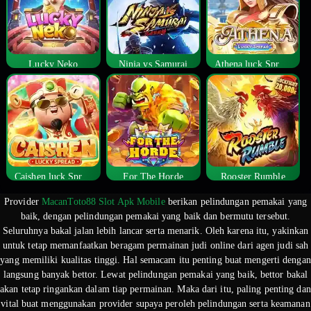
Lucky Neko
Ninja vs Samurai
Athena luck Spread
Caishen luck Spread
For The Horde
Rooster Rumble
Provider
MacanToto88 Slot Apk Mobile
berikan pelindungan pemakai yang
baik, dengan pelindungan pemakai yang baik dan bermutu tersebut.
Seluruhnya bakal jalan lebih lancar serta menarik. Oleh karena itu, yakinkan
untuk tetap memanfaatkan beragam permainan judi online dari agen judi sah
yang memiliki kualitas tinggi. Hal semacam itu penting buat mengerti dengan
langsung banyak bettor. Lewat pelindungan pemakai yang baik, bettor bakal
akan tetap ringankan dalam tiap permainan. Maka dari itu, paling penting dan
vital buat menggunakan provider supaya peroleh pelindungan serta keamanan