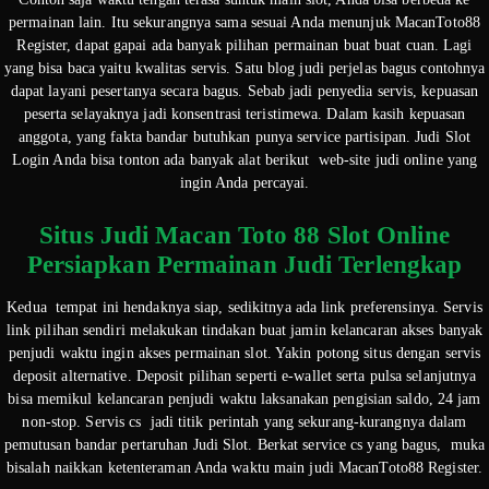
permainan lain. Itu sekurangnya sama sesuai Anda menunjuk MacanToto88
Register, dapat gapai ada banyak pilihan permainan buat buat cuan. Lagi
yang bisa baca yaitu kwalitas servis. Satu blog judi perjelas bagus contohnya
dapat layani pesertanya secara bagus. Sebab jadi penyedia servis, kepuasan
peserta selayaknya jadi konsentrasi teristimewa. Dalam kasih kepuasan
anggota, yang fakta bandar butuhkan punya service partisipan. Judi Slot
Login Anda bisa tonton ada banyak alat berikut web-site judi online yang
ingin Anda percayai.
Situs Judi Macan Toto 88 Slot Online
Persiapkan Permainan Judi Terlengkap
Kedua tempat ini hendaknya siap, sedikitnya ada link preferensinya. Servis
link pilihan sendiri melakukan tindakan buat jamin kelancaran akses banyak
penjudi waktu ingin akses permainan slot. Yakin potong situs dengan servis
deposit alternative. Deposit pilihan seperti e-wallet serta pulsa selanjutnya
bisa memikul kelancaran penjudi waktu laksanakan pengisian saldo, 24 jam
non-stop. Servis cs jadi titik perintah yang sekurang-kurangnya dalam
pemutusan bandar pertaruhan Judi Slot. Berkat service cs yang bagus, muka
bisalah naikkan ketenteraman Anda waktu main judi MacanToto88 Register.