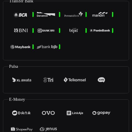
Transfer Bank
Pulsa
E-Money