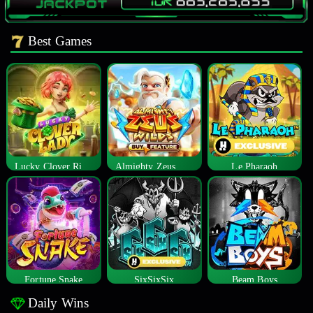
Best Games
Lucky Clover Riches
Almighty Zeus Wilds™
Le Pharaoh
Fortune Snake
SixSixSix
Beam Boys
Daily Wins