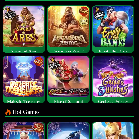
Sword of Ares
Asgardian Rising
Empty the Bank
Majestic Treasures
Rise of Samurai
Genie's 3 Wishes
Hot Games