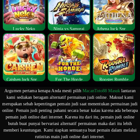
Lucky Neko
Ninja vs Samurai
Athena luck Spread
Caishen luck Spread
For The Horde
Rooster Rumble
Argumen pertama kenapa Anda mesti pilih
MacanToto88 Masuk
lantaran
kami sediakan beragam alternatif permainan judi online. Maksud kami
merupakan sebab kepentingan pemain judi saat menentukan permainan judi
online. Pemain judi penting pahami secara benar kalau karena ada beberapa
pemain judi online dari internet. Karena itu dari itu, pemain judi online
butuh buat punyai bervariasi alternatif permainan maka dari itu lebih
memberi keuntungan. Kami siapkan semuanya buat pemain dalam melalui
rutinitas main judi online dari internet.