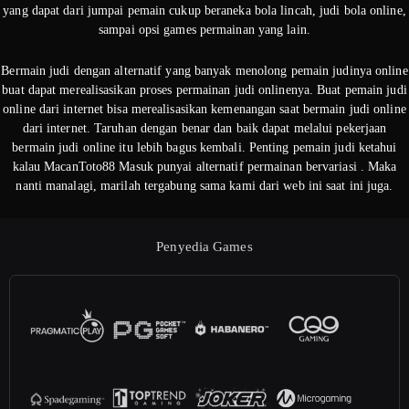
yang dapat dari jumpai pemain cukup beraneka bola lincah, judi bola online,
sampai opsi games permainan yang lain.
Bermain judi dengan alternatif yang banyak menolong pemain judinya online
buat dapat merealisasikan proses permainan judi onlinenya. Buat pemain judi
online dari internet bisa merealisasikan kemenangan saat bermain judi online
dari internet. Taruhan dengan benar dan baik dapat melalui pekerjaan
bermain judi online itu lebih bagus kembali. Penting pemain judi ketahui
kalau MacanToto88 Masuk punyai alternatif permainan bervariasi . Maka
nanti manalagi, marilah tergabung sama kami dari web ini saat ini juga.
Penyedia Games