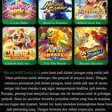
Lucky Neko
Ninja vs Samurai
Athena luck Spread
Caishen luck Spread
For The Horde
Rooster Rumble
MacanToto88 Lucky God
yaitu basis judi dalam jaringan yang sudah jadi
fokus perhatian untuk beberapa ribu penjudi di penjuru dunia. Dengan
ramainya permainan judi dalam jaringan, kami sudah jadi satu di antara
tempat inti buat mereka yang ingin mempertajam keahlian judi mereka.
Pertama, penting buat menyadari kenapa site ini demikian tenar di golongan
penjudi. Basis ini tawarkan beraneka perjudian online yang bisa di mainkan
secara ringan dan nyaman. Selain itu, kami tawarkan kemungkinan besar buat
jadi pemenang uang. Dengan bermain slot online terpercaya, pemain