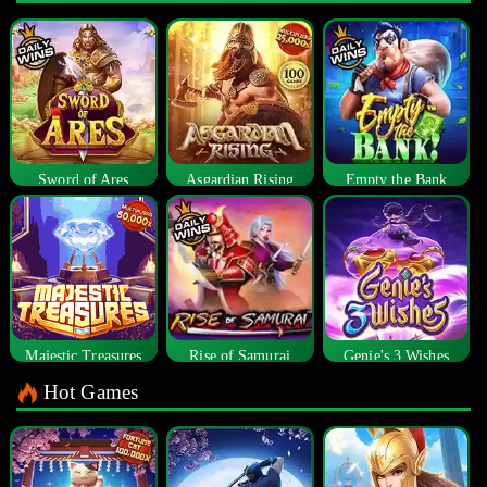
Sword of Ares
Asgardian Rising
Empty the Bank
Majestic Treasures
Rise of Samurai
Genie's 3 Wishes
Hot Games