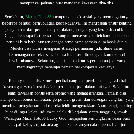
mempunyai peluang buat mendapat kekayaan tiba-tiba.
Setelah itu,
Macan Toto 88
mempunyai spek sosial yang memungkinnya
beberapa penjudi berhubungan kedua-duanya. Ini merupakan unsur penting
pengalaman dari permainan judi dalam jaringan yang kerap di acuhkan.
Dengan beberapa feature sosial yang di menawarkan oleh kami , beberapa
penjudi bisa berhubungan dengan sama-sama pemain di pelosok dunia.
Mereka bisa bicara mengenai strategi permainan judi, share narasi
kemenangan mereka, serta berasa lebih terjalin dengan komune judi
keseluruhannya. Selain itu, kami punya kontes permainan judi yang
memungkinnya beberapa pemain berkompetisi keduanya.
Tentunya, main tidak mesti perihal uang dan perebutan. Juga ada hal
kesenangan yang krusial dalam permainan judi dalam jaringan. Selain itu,
kami tawarkan bonus serta promo yang menggairahkan. Pemain bisa
memperoleh bonus sambutan, perputaran gratis, dan dorongan yang lain yang
membuat pengalaman judi mereka lebih mengenakkan. Akan tetapi, penting
buat di ingat kalau judi mesti selalu di kerjakan secara tanggung-jawab.
Walaupun MacanToto88 Lucky God menjajakan kemungkinan besar buat
mencapai kekayaan, tak ada agunan kemenangan dalam permainan judi.