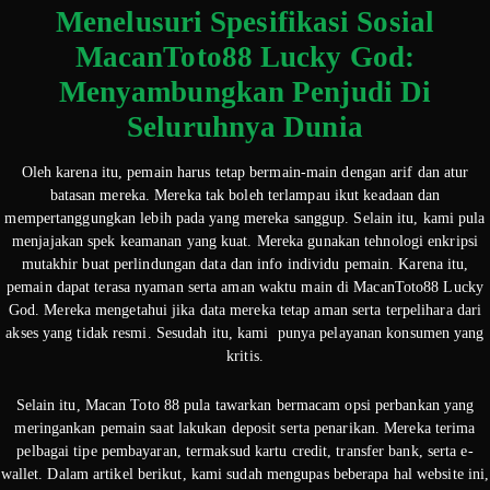
Menelusuri Spesifikasi Sosial
MacanToto88 Lucky God:
Menyambungkan Penjudi Di
Seluruhnya Dunia
Oleh karena itu, pemain harus tetap bermain-main dengan arif dan atur
batasan mereka. Mereka tak boleh terlampau ikut keadaan dan
mempertanggungkan lebih pada yang mereka sanggup. Selain itu, kami pula
menjajakan spek keamanan yang kuat. Mereka gunakan tehnologi enkripsi
mutakhir buat perlindungan data dan info individu pemain. Karena itu,
pemain dapat terasa nyaman serta aman waktu main di MacanToto88 Lucky
God. Mereka mengetahui jika data mereka tetap aman serta terpelihara dari
akses yang tidak resmi. Sesudah itu, kami punya pelayanan konsumen yang
kritis.
Selain itu, Macan Toto 88 pula tawarkan bermacam opsi perbankan yang
meringankan pemain saat lakukan deposit serta penarikan. Mereka terima
pelbagai tipe pembayaran, termaksud kartu credit, transfer bank, serta e-
wallet. Dalam artikel berikut, kami sudah mengupas beberapa hal website ini,