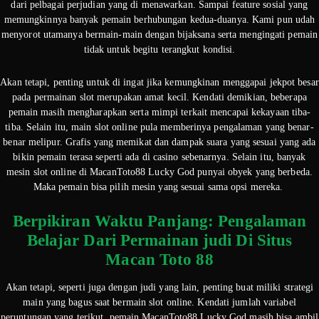
dari pelbagai perjudian yang di menawarkan. Sampai feature sosial yang
memungkinnya banyak pemain berhubungan kedua-duanya. Kami pun udah
menyorot utamanya bermain-main dengan bijaksana serta mengingati pemain
tidak untuk begitu terangkut kondisi.
Akan tetapi, penting untuk di ingat jika kemungkinan menggapai jekpot besar
pada permainan slot merupakan amat kecil. Kendati demikian, beberapa
pemain masih mengharapkan serta mimpi terkait mencapai kekayaan tiba-
tiba. Selain itu, main slot online pula memberinya pengalaman yang benar-
benar melipur. Grafis yang memikat dan dampak suara yang sesuai yang ada
bikin pemain terasa seperti ada di casino sebenarnya. Selain itu, banyak
mesin slot online di MacanToto88 Lucky God punyai obyek yang berbeda.
Maka pemain bisa pilih mesin yang sesuai sama opsi mereka.
Berpikiran Waktu Panjang: Pengalaman
Belajar Dari Permainan judi Di Situs
Macan Toto 88
Akan tetapi, seperti juga dengan judi yang lain, penting buat miliki strategi
main yang bagus saat bermain slot online. Kendati jumlah variabel
peruntungan yang terikut, pemain MacanToto88 Lucky God masih bisa ambil