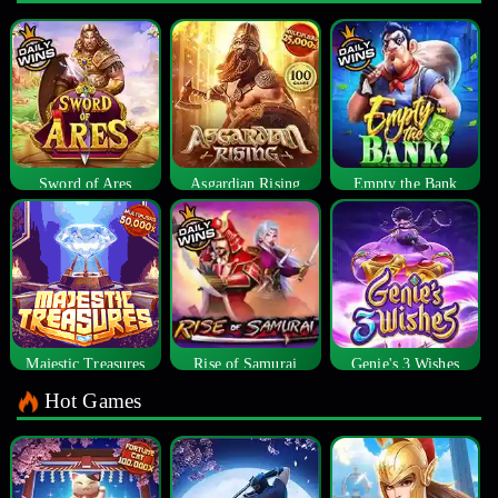
Sword of Ares
Asgardian Rising
Empty the Bank
Majestic Treasures
Rise of Samurai
Genie's 3 Wishes
Hot Games