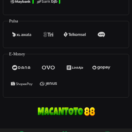
Pulsa
E-Money