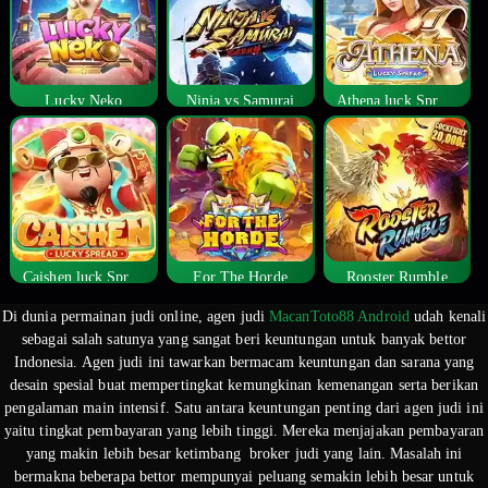
Lucky Neko
Ninja vs Samurai
Athena luck Spread
Caishen luck Spread
For The Horde
Rooster Rumble
Di dunia permainan judi online, agen judi
MacanToto88 Android
udah kenali
sebagai salah satunya yang sangat beri keuntungan untuk banyak bettor
Indonesia. Agen judi ini tawarkan bermacam keuntungan dan sarana yang
desain spesial buat mempertingkat kemungkinan kemenangan serta berikan
pengalaman main intensif. Satu antara keuntungan penting dari agen judi ini
yaitu tingkat pembayaran yang lebih tinggi. Mereka menjajakan pembayaran
yang makin lebih besar ketimbang broker judi yang lain. Masalah ini
bermakna beberapa bettor mempunyai peluang semakin lebih besar untuk