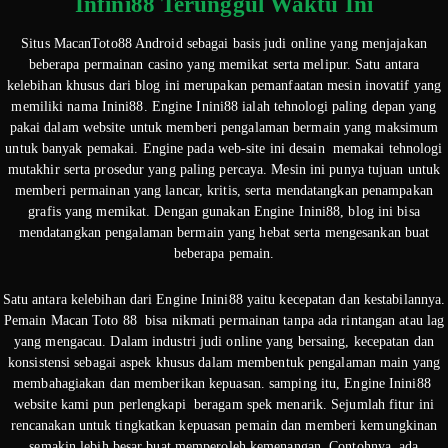
Infini88 Terunggul Waktu Ini
Situs MacanToto88 Android sebagai basis judi online yang menjajakan
beberapa permainan casino yang memikat serta melipur. Satu antara
kelebihan khusus dari blog ini merupakan pemanfaatan mesin inovatif yang
memiliki nama Inini88. Engine Inini88 ialah tehnologi paling depan yang
pakai dalam website untuk memberi pengalaman bermain yang maksimum
untuk banyak pemakai. Engine pada web-site ini desain memakai tehnologi
mutakhir serta prosedur yang paling percaya. Mesin ini punya tujuan untuk
memberi permainan yang lancar, kritis, serta mendatangkan penampakan
grafis yang memikat. Dengan gunakan Engine Inini88, blog ini bisa
mendatangkan pengalaman bermain yang hebat serta mengesankan buat
beberapa pemain.
Satu antara kelebihan dari Engine Inini88 yaitu kecepatan dan kestabilannya.
Pemain Macan Toto 88 bisa nikmati permainan tanpa ada rintangan atau lag
yang mengacau. Dalam industri judi online yang bersaing, kecepatan dan
konsistensi sebagai aspek khusus dalam membentuk pengalaman main yang
membahagiakan dan memberikan kepuasan. samping itu, Engine Inini88
website kami pun perlengkapi beragam spek menarik. Sejumlah fitur ini
rencanakan untuk tingkatkan kepuasan pemain dan memberi kemungkinan
semakin lebih besar buat memperoleh kemenangan. Contohnya, ada