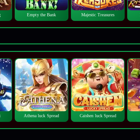
g
Empty the Bank
Majestic Treasures
i
Athena luck Spread
Caishen luck Spread