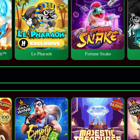
lds™
Le Pharaoh
Fortune Snake