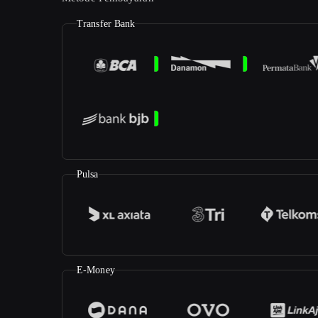
Transfer Bank
Pulsa
E-Money