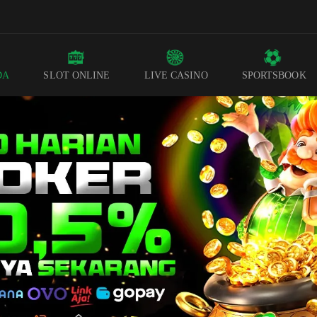
DA
SLOT ONLINE
LIVE CASINO
SPORTSBOOK