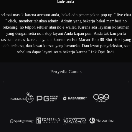
kode anda.
selesai masuk karena account anda, bakal ada penampakan pop up ” live chat
” click, memberitahukan admin. Admin yang bekerja bakal memberi no
rekening, no telpon seluler atau no e wallet. Karena ada layanan konsumen
yang dengan setia non stop layani Anda kapan pun. Anda tak kan perlu
rasakan cemas, karena layanan konsumen Bet Macan Toto 88 Slot Hoki yang
udah terbiasa, dan lewat kursus yang beraneka. Dan lewat penyeleksian, saat
sebelum dapat layani serta bekerja karena Link Opsi Judi.
Penyedia Games