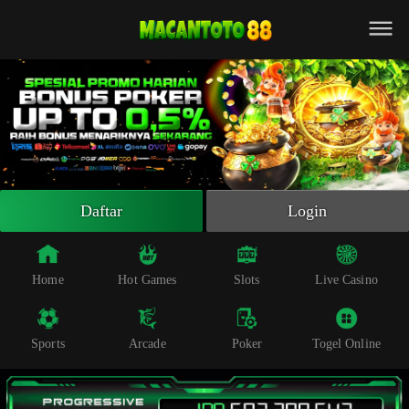
Beranda
Slot Online
Live Casino
Sportsbook
Arcade
Togel Online
Daftar
Login
Poker
Whatsapp
Home
Hot Games
Slots
Live Casino
Telegram
Sports
Arcade
Poker
Togel Online
Livechat