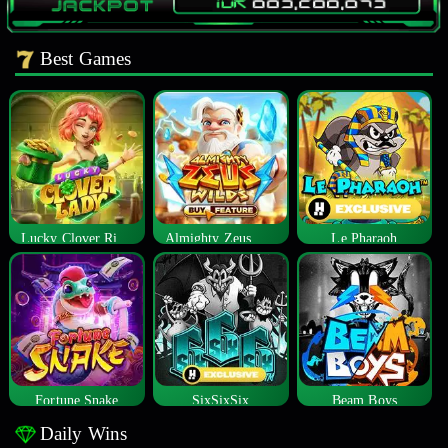
Best Games
Lucky Clover Riches
Almighty Zeus Wilds™
Le Pharaoh
Fortune Snake
SixSixSix
Beam Boys
Daily Wins