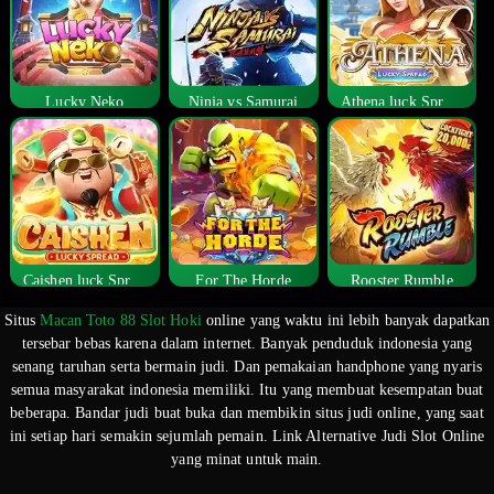
Lucky Neko
Ninja vs Samurai
Athena luck Spread
Caishen luck Spread
For The Horde
Rooster Rumble
Situs
Macan Toto 88 Slot Hoki
online yang waktu ini lebih banyak dapatkan
tersebar bebas karena dalam internet. Banyak penduduk indonesia yang
senang taruhan serta bermain judi. Dan pemakaian handphone yang nyaris
semua masyarakat indonesia memiliki. Itu yang membuat kesempatan buat
beberapa. Bandar judi buat buka dan membikin situs judi online, yang saat
ini setiap hari semakin sejumlah pemain. Link Alternative Judi Slot Online
yang minat untuk main.