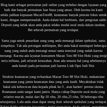
Blog kami sebagai permainan judi online yang terhebat dengan layanan yang
baik dan banyak permainan luar biasa yang aman. Oleh karena itu kami
selalu jadikan kepuasan MacanToto88, keamanan banyak pemain fokus untuk
kami, dengan mempermudah. Anda dalam hal berbisnis, dari pengisian saldo
Deposit yang kelak akan anda pakai selaku modal awal mula dalam taruhan.
Bet seluruh permainan yang terdapat.
Sama juga untuk penarikan uang yang anda menangi dalam spekulasi, sama
simpelnya. Tak ada potongan sedikitpun, Bet anda bakal mendapati beberapa
uang yang sudah anda menangi sesuai sama nominal yang sudah karena
menangi. Karena ada layanan konsumen Macan Toto 88 Slot Hoki yang teruji
serta terbiasa, jadi seluruh kesusahan. Atau ada sesuatu hal yang sebelumnya
anda kenali pada permainan judi karena Link Opsi Judi Slot.
Struktur keamanan yang terbarukan Macan Toto 88 Slot Hoki, mekanisme
keamanan yang jamin keamanan data yang anda kasih. Meyakinkan tidak
bakal ada kebocoran data kepada pihak ke-3 , atau hacker/ peretas skema.
Keamanan anda sangat kami jamin. Hanya cukup Deposite awal mula yang
relative murah, mulai dari Rp 10 ribu, 20 ribu,25 ribu, 50 beberapa ribu
selanjutnya. Lalu anda akan dapat meng ikuti seluruh spekulasi yang terdapat.
Yakini Saldo sekurang-kurangnya mulai permainan. Anda cukupi, metodenya