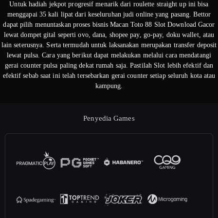
Untuk hadiah jekpot progresif menarik dari roulette straight up ini bisa
menggapai 35 kali lipat dari keseluruhan judi online yang pasang. Bettor
dapat pilih menuntaskan proses bisnis Macan Toto 88 Slot Download Gacor
lewat dompet gital seperti ovo, dana, shopee pay, go-pay, doku wallet, atau
lain seterusnya. Serta termudah untuk laksanakan merupakan transfer deposit
lewat pulsa. Cara yang berikut dapat melakukan melalui cara mendatangi
gerai counter pulsa paling dekat rumah saja. Pastilah Slot lebih efektif dan
efektif sebab saat ini telah tersebarkan gerai counter setiap seluruh kota atau
kampung.
Penyedia Games