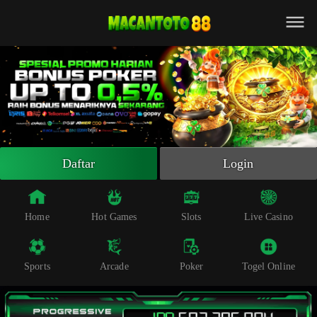
Beranda
Slot Online
Live Casino
Sportsbook
Arcade
Togel Online
Daftar
Login
Poker
Whatsapp
Home
Hot Games
Slots
Live Casino
Telegram
Sports
Arcade
Poker
Togel Online
Livechat