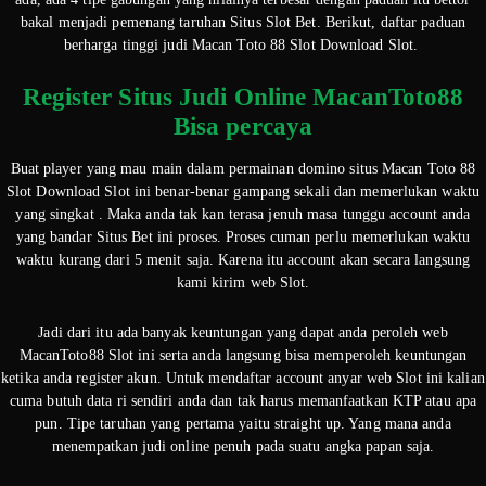
bakal menjadi pemenang taruhan Situs Slot Bet. Berikut, daftar paduan
berharga tinggi judi Macan Toto 88 Slot Download Slot.
Register Situs Judi Online MacanToto88
Bisa percaya
Buat player yang mau main dalam permainan domino situs Macan Toto 88
Slot Download Slot ini benar-benar gampang sekali dan memerlukan waktu
yang singkat . Maka anda tak kan terasa jenuh masa tunggu account anda
yang bandar Situs Bet ini proses. Proses cuman perlu memerlukan waktu
waktu kurang dari 5 menit saja. Karena itu account akan secara langsung
kami kirim web Slot.
Jadi dari itu ada banyak keuntungan yang dapat anda peroleh web
MacanToto88 Slot ini serta anda langsung bisa memperoleh keuntungan
ketika anda register akun. Untuk mendaftar account anyar web Slot ini kalian
cuma butuh data ri sendiri anda dan tak harus memanfaatkan KTP atau apa
pun. Tipe taruhan yang pertama yaitu straight up. Yang mana anda
menempatkan judi online penuh pada suatu angka papan saja.