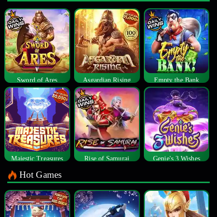
Sword of Ares
Asgardian Rising
Empty the Bank
Majestic Treasures
Rise of Samurai
Genie's 3 Wishes
Hot Games