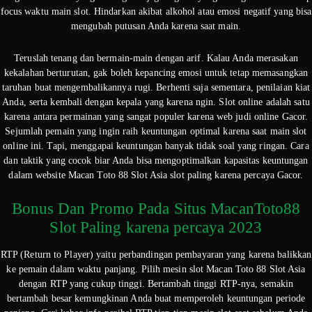
focus waktu main slot. Hindarkan akibat alkohol atau emosi negatif yang bisa
mengubah putusan Anda karena saat main.
Teruslah tenang dan bermain-main dengan arif. Kalau Anda merasakan
kekalahan berturutan, gak boleh kepancing emosi untuk tetap memasangkan
taruhan buat mengembalikannya rugi. Berhenti saja sementara, penilaian kiat
Anda, serta kembali dengan kepala yang karena ngin. Slot online adalah satu
karena antara permainan yang sangat populer karena web judi online Gacor.
Sejumlah pemain yang ingin raih keuntungan optimal karena saat main slot
online ini. Tapi, menggapai keuntungan banyak tidak soal yang ringan. Cara
dan taktik yang cocok biar Anda bisa mengoptimalkan kapasitas keuntungan
dalam website Macan Toto 88 Slot Asia slot paling karena percaya Gacor.
Bonus Dan Promo Pada Situs MacanToto88
Slot Paling karena percaya 2023
RTP (Return to Player) yaitu perbandingan pembayaran yang karena balikkan
ke pemain dalam waktu panjang. Pilih mesin slot Macan Toto 88 Slot Asia
dengan RTP yang cukup tinggi. Bertambah tinggi RTP-nya, semakin
bertambah besar kemungkinan Anda buat memperoleh keuntungan periode