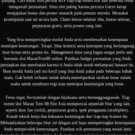
panjang. Cari kabar info perihal RTP tiap-tiap mesin slot saat sebelum Anda
mengawali permainan. Situs slot paling karena percaya Gacor kerap
menjajakan bonus dan promo menarik pada pemain mereka. Memakai
kesempatan saat ini secara baik. Claim bonus selamat tiba, bonus setoran,
perputaran gratis, serta promo yang lain.
Yang bisa mempertingkat modal Anda serta membesarkan kesempatan
mendapat keuntungan. Tetapi, lihat kriteria serta ketetapan yang berlangsung
buat bonus serta promo itu. Management dana yang bagus sangat perlu saat
bermain slot MacanToto88 online. Pastikan budget permainan yang Anda
persiapkan dan membatasi karena ri Anda tidak untuk melampaui batasan itu.
Buat modal Anda jadi sisi kecil yang bisa Anda pakai pada beberapa babak
main. Gak boleh terhasut untuk selalu menempatkan taruhan besar dalam
usaha untuk memburu rugi atau mencapai keuntungan yang besar.
Terus ingat, bermainlah dengan bijaksana serta bertanggungjawab. Tiap
mesin slot Macan Toto 88 Slot Asia mempunyai sejumlah fitur yang lain,
seperti ikon liar (wild), perputaran gratis, spek pengganda (multiplier).
Kenali teknik kerja dan kekuatan keuntungan dari tiap-tiap feature itu.
Memanfaatkan beberapa fitur ini dengan arif buat mempertingkat kesempatan
Anda memperoleh kemenangan. Pastikan trik permainan yang sesuai jenis