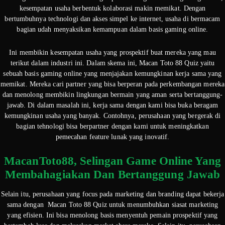
kesempatan usaha berbentuk kolaborasi makin memikat. Dengan
bertumbuhnya technologi dan akses simpel ke internet, usaha di bermacam
bagian udah menyaksikan kemampuan dalam basis gaming online.
Ini membikin kesempatan usaha yang prospektif buat mereka yang mau
terikut dalam industri ini. Dalam skema ini, Macan Toto 88 Quiz yaitu
sebuah basis gaming online yang menjajakan kemungkinan kerja sama yang
memikat. Mereka cari partner yang bisa berperan pada perkembangan mereka
dan menolong membikin lingkungan bermain yang aman serta bertanggung-
jawab. Di dalam masalah ini, kerja sama dengan kami bisa buka beragam
kemungkinan usaha yang banyak. Contohnya, perusahaan yang bergerak di
bagian tehnologi bisa berpartner dengan kami untuk meningkatkan
pemecahan feature lunak yang inovatif.
MacanToto88, Selingan Game Online Yang
Membahagiakan Dan Bertanggung Jawab
Selain itu, perusahaan yang focus pada marketing dan branding dapat bekerja
sama dengan Macan Toto 88 Quiz untuk menumbuhkan siasat marketing
yang efisien. Ini bisa menolong basis menyentuh pemain prospektif yang