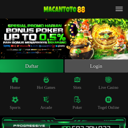
Beranda
Slot Online
Live Casino
Sportsbook
Arcade
Togel Online
Daftar
Login
Poker
Whatsapp
Home
Hot Games
Slots
Live Casino
Telegram
Sports
Arcade
Poker
Togel Online
Livechat