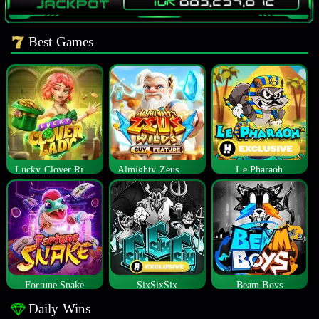
Best Games
Lucky Clover Riches
Almighty Zeus Wilds™
Le Pharaoh
Fortune Snake
SixSixSix
Beam Boys
Daily Wins