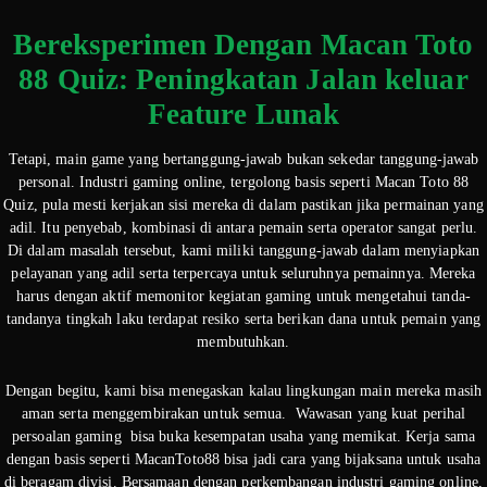
Bereksperimen Dengan Macan Toto
88 Quiz: Peningkatan Jalan keluar
Feature Lunak
Tetapi, main game yang bertanggung-jawab bukan sekedar tanggung-jawab
personal. Industri gaming online, tergolong basis seperti Macan Toto 88
Quiz, pula mesti kerjakan sisi mereka di dalam pastikan jika permainan yang
adil. Itu penyebab, kombinasi di antara pemain serta operator sangat perlu.
Di dalam masalah tersebut, kami miliki tanggung-jawab dalam menyiapkan
pelayanan yang adil serta terpercaya untuk seluruhnya pemainnya. Mereka
harus dengan aktif memonitor kegiatan gaming untuk mengetahui tanda-
tandanya tingkah laku terdapat resiko serta berikan dana untuk pemain yang
membutuhkan.
Dengan begitu, kami bisa menegaskan kalau lingkungan main mereka masih
aman serta menggembirakan untuk semua. Wawasan yang kuat perihal
persoalan gaming bisa buka kesempatan usaha yang memikat. Kerja sama
dengan basis seperti MacanToto88 bisa jadi cara yang bijaksana untuk usaha
di beragam divisi. Bersamaan dengan perkembangan industri gaming online,