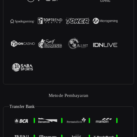
Metode Pembayaran
Transfer Bank