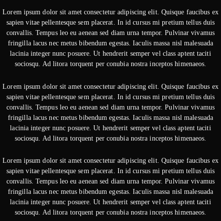
Lorem ipsum dolor sit amet consectetur adipiscing elit. Quisque faucibus ex
sapien vitae pellentesque sem placerat. In id cursus mi pretium tellus duis
convallis. Tempus leo eu aenean sed diam urna tempor. Pulvinar vivamus
fringilla lacus nec metus bibendum egestas. Iaculis massa nisl malesuada
lacinia integer nunc posuere. Ut hendrerit semper vel class aptent taciti
sociosqu. Ad litora torquent per conubia nostra inceptos himenaeos.
Lorem ipsum dolor sit amet consectetur adipiscing elit. Quisque faucibus ex
sapien vitae pellentesque sem placerat. In id cursus mi pretium tellus duis
convallis. Tempus leo eu aenean sed diam urna tempor. Pulvinar vivamus
fringilla lacus nec metus bibendum egestas. Iaculis massa nisl malesuada
lacinia integer nunc posuere. Ut hendrerit semper vel class aptent taciti
sociosqu. Ad litora torquent per conubia nostra inceptos himenaeos.
Lorem ipsum dolor sit amet consectetur adipiscing elit. Quisque faucibus ex
sapien vitae pellentesque sem placerat. In id cursus mi pretium tellus duis
convallis. Tempus leo eu aenean sed diam urna tempor. Pulvinar vivamus
fringilla lacus nec metus bibendum egestas. Iaculis massa nisl malesuada
lacinia integer nunc posuere. Ut hendrerit semper vel class aptent taciti
sociosqu. Ad litora torquent per conubia nostra inceptos himenaeos.