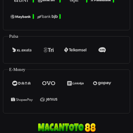
Pulsa
E-Money