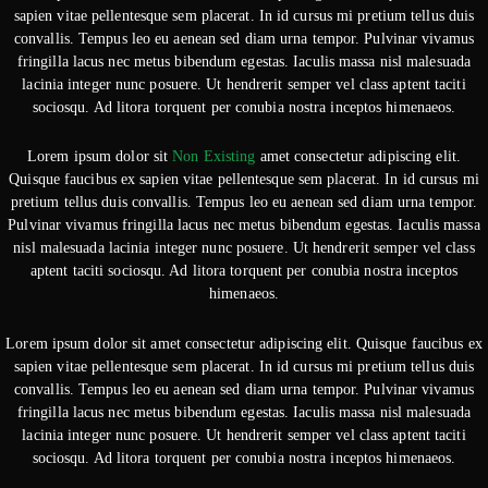
sapien vitae pellentesque sem placerat. In id cursus mi pretium tellus duis
convallis. Tempus leo eu aenean sed diam urna tempor. Pulvinar vivamus
fringilla lacus nec metus bibendum egestas. Iaculis massa nisl malesuada
lacinia integer nunc posuere. Ut hendrerit semper vel class aptent taciti
sociosqu. Ad litora torquent per conubia nostra inceptos himenaeos.
Lorem ipsum dolor sit
Non Existing
amet consectetur adipiscing elit.
Quisque faucibus ex sapien vitae pellentesque sem placerat. In id cursus mi
pretium tellus duis convallis. Tempus leo eu aenean sed diam urna tempor.
Pulvinar vivamus fringilla lacus nec metus bibendum egestas. Iaculis massa
nisl malesuada lacinia integer nunc posuere. Ut hendrerit semper vel class
aptent taciti sociosqu. Ad litora torquent per conubia nostra inceptos
himenaeos.
Lorem ipsum dolor sit amet consectetur adipiscing elit. Quisque faucibus ex
sapien vitae pellentesque sem placerat. In id cursus mi pretium tellus duis
convallis. Tempus leo eu aenean sed diam urna tempor. Pulvinar vivamus
fringilla lacus nec metus bibendum egestas. Iaculis massa nisl malesuada
lacinia integer nunc posuere. Ut hendrerit semper vel class aptent taciti
sociosqu. Ad litora torquent per conubia nostra inceptos himenaeos.